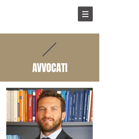
M
B
AVVOCATI